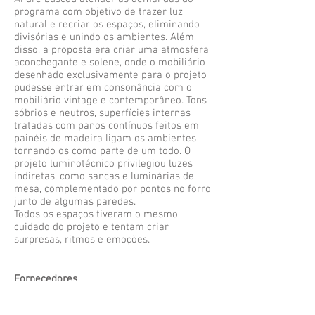
programa com objetivo de trazer luz
natural e recriar os espaços, eliminando
divisórias e unindo os ambientes. Além
disso, a proposta era criar uma atmosfera
aconchegante e solene, onde o mobiliário
desenhado exclusivamente para o projeto
pudesse entrar em consonância com o
mobiliário vintage e contemporâneo. Tons
sóbrios e neutros, superfícies internas
tratadas com panos contínuos feitos em
painéis de madeira ligam os ambientes
tornando os como parte de um todo. O
projeto luminotécnico privilegiou luzes
indiretas, como sancas e luminárias de
mesa, complementado por pontos no forro
junto de algumas paredes.
Todos os espaços tiveram o mesmo
cuidado do projeto e tentam criar
surpresas, ritmos e emoções.
Fornecedores
Adresse, Barotti Design
,
BHP, Codex Home,