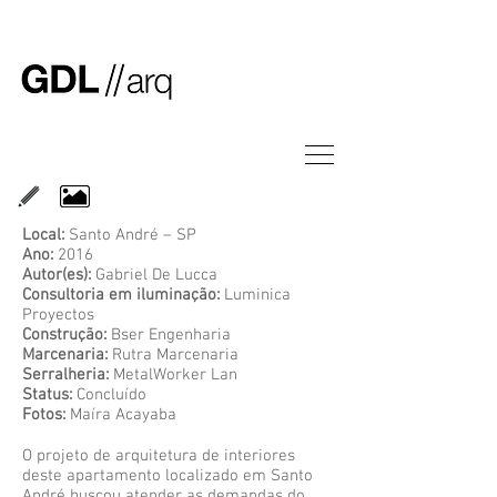
Local:
Santo André – SP
Ano:
2016
Autor(es):
Gabriel De Lucca
Consultoria em iluminação:
Luminica
Proyectos
Construção:
Bser Engenharia
Marcenaria:
Rutra Marcenaria
Serralheria:
MetalWorker Lan
Status:
Concluído
Fotos:
Maíra Acayaba
O projeto de arquitetura de interiores
deste apartamento localizado em Santo
André buscou atender as demandas do